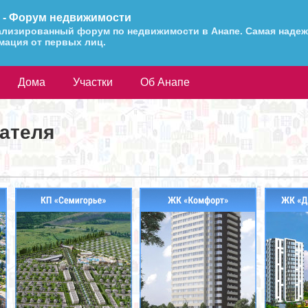
 - Форум недвижимости
лизированный форум по недвижимости в Анапе. Самая надеж
ация от первых лиц.
Дома
Участки
Об Анапе
вателя